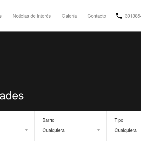
s
Noticias de Interés
Galería
Contacto
301385
dades
Barrio
Tipo
Cualquiera
Cualquiera