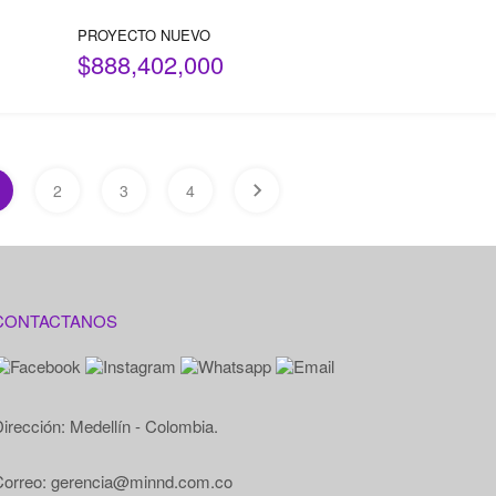
PROYECTO NUEVO
$888,402,000
2
3
4
CONTACTANOS
irección: Medellín - Colombia.
Correo: gerencia@minnd.com.co