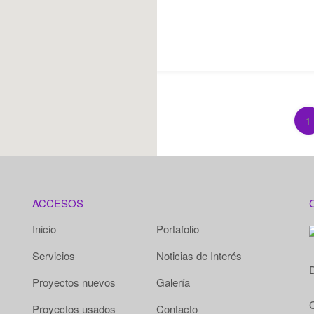
1
ACCESOS
Inicio
Portafolio
Servicios
Noticias de Interés
D
Proyectos nuevos
Galería
Proyectos usados
Contacto