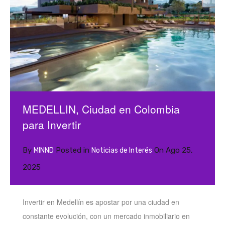
MEDELLIN, Ciudad en Colombia
para Invertir
By
Posted in
On
Ago 25,
MINND
Noticias de Interés
2025
Invertir en Medellín es apostar por una ciudad en
constante evolución, con un mercado inmobiliario en