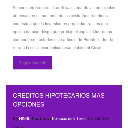
Se concuerda que el «Ladrillo» es una de las principales
defensas en el momento de las crisis. Nos referimos
con esto a que la inversión en propiedad raíz es una
opcion de bajo riesgo que proteje el capital. Queremos
compartir con ustedes este artículo de Portafolio donde
retrata la crisis económica actual debido al Covid…
Seguir leyendo
CREDITOS HIPOTECARIOS MAS
OPCIONES
By
Posted in
On
Feb 29,
MINND
Noticias de Interés