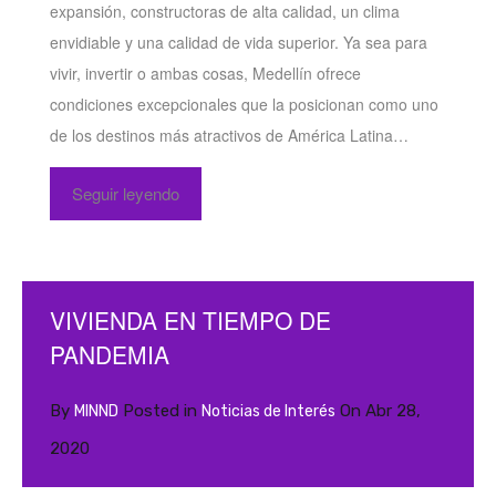
expansión, constructoras de alta calidad, un clima
envidiable y una calidad de vida superior. Ya sea para
vivir, invertir o ambas cosas, Medellín ofrece
condiciones excepcionales que la posicionan como uno
de los destinos más atractivos de América Latina…
Seguir leyendo
VIVIENDA EN TIEMPO DE
PANDEMIA
By
Posted in
On
Abr 28,
MINND
Noticias de Interés
2020