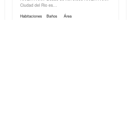
Ciudad del Rio es…
Habitaciones
Baños
Área
1
1
36
PROYECTO NUEVO
Desde: $504,070,000
Featured
mentos Cajicá
MENTA BELMIRA Ap
s Cajicá Desde
Menta – Belmira Desde $74
É Apartamentos Cajicá es
Belmira Apartamentos es u
Habitaciones
Área
2
79
m2
62
m2
PROYECTO NUEVO