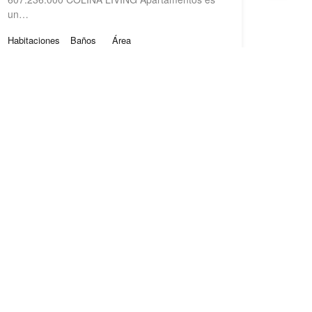
un…
Habitaciones
Baños
Área
1
2
45
PROYECTO NUEVO
Desde: $607,000,000
artamentos
7.000.000 Menta
n…