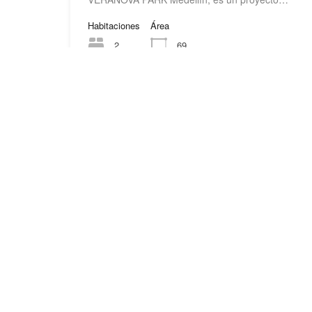
Habitaciones
Área
2
69
PROYECTO NUEVO
Desde: $833,796,000
Featured
ROSSÉ Aparta
Rossé Apartamento
$348.000.000 ROSS
un proyecto…
Habitaciones
Área
2