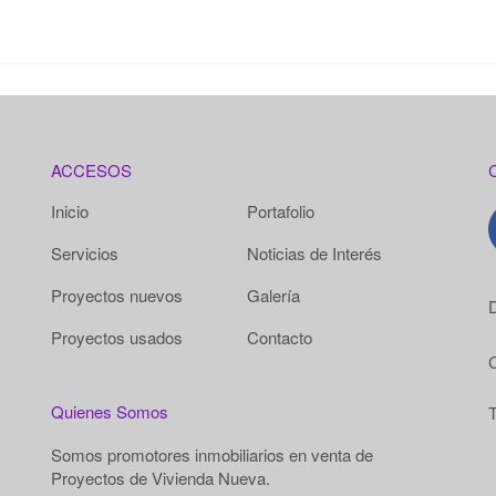
ACCESOS
Inicio
Portafolio
Servicios
Noticias de Interés
Proyectos nuevos
Galería
D
Proyectos usados
Contacto
Quienes Somos
T
Somos promotores inmobiliarios en venta de
Proyectos de Vivienda Nueva.