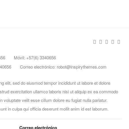
656
Móvil:
+57(6) 3340656
340656
Correo electrónico:
robot@inspirythemes.com
g elit, sed do eiusmod tempor incididunt ut labore et dolore
rud exercitation ullamco laboris nisi ut aliquip ex ea commodo
 voluptate velit esse cillum dolore eu fugiat nulla pariatur.
nt in culpa qui officia deserunt mollit anim id est laborum.
Correo electrónico