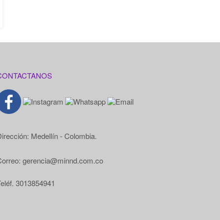
CONTACTANOS
irección: Medellín - Colombia.
Correo: gerencia@minnd.com.co
eléf. 3013854941