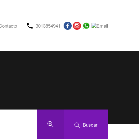
Contacto
3013854941
Buscar