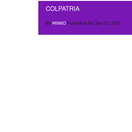
COLPATRIA
By
MINND
Posted in On
Jun 27, 2017