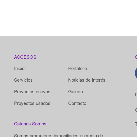
ACCESOS
Inicio
Portafolio
Servicios
Noticias de Interés
Proyectos nuevos
Galería
D
Proyectos usados
Contacto
Quienes Somos
T
Somos promotores inmobiliarios en venta de