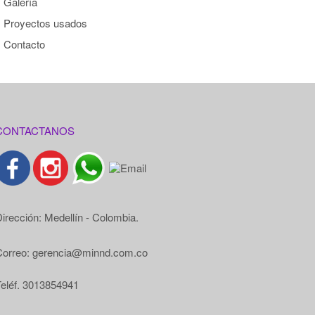
Galería
Proyectos usados
Contacto
CONTACTANOS
irección: Medellín - Colombia.
Correo: gerencia@minnd.com.co
eléf. 3013854941