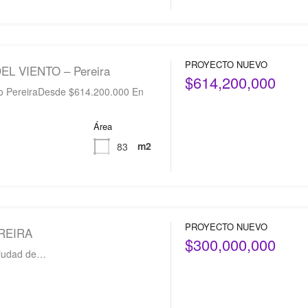
PROYECTO NUEVO
L VIENTO – Pereira
$614,200,000
io PereiraDesde $614.200.000 En
Área
m2
83
PROYECTO NUEVO
REIRA
$300,000,000
ciudad de…