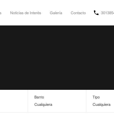
s
Noticias de Interés
Galería
Contacto
301385
Barrio
Tipo