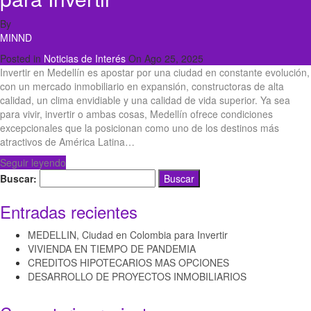
By
MINND
Posted in
Noticias de Interés
On
Ago 25, 2025
Invertir en Medellín es apostar por una ciudad en constante evolución,
con un mercado inmobiliario en expansión, constructoras de alta
calidad, un clima envidiable y una calidad de vida superior. Ya sea
para vivir, invertir o ambas cosas, Medellín ofrece condiciones
excepcionales que la posicionan como uno de los destinos más
atractivos de América Latina…
Seguir leyendo
Buscar:
Entradas recientes
MEDELLIN, Ciudad en Colombia para Invertir
VIVIENDA EN TIEMPO DE PANDEMIA
CREDITOS HIPOTECARIOS MAS OPCIONES
DESARROLLO DE PROYECTOS INMOBILIARIOS